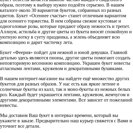
образа, поэтому к выбору нужно подойти серьезно. В нашем
каталоге около 30 вариантов букетов, собранных из разных
цветов. Букет «Осеннее счастье» станет отличным вариантом
для осеннего торжества. В нем собраны свежие кустовые и
одноголовые розы, которые придают образу нежность и трепет.
Аллиум, астильба и другие цветы из букета вносят спокойную и
уютную нотку в суету праздника, а зелень объединяет всю
композицию и дарит частичку лета.
Букет «Феерия» пойдет для нежной и юной девушки. Главной
деталью здесь являются пионы, другие цветы помогают создать
неповторимую весеннюю композицию. Украшен букет невесты
атласными лентами, кружевом и декоративными булавками.
В нашем интернет-магазине вы найдете ещё множество других
букетов для разных образов. У нас есть как яркие летние и
солнечные букеты из калл, так и моно-букеты из нежных белых
роз. Каждый будет украшается лентами, кружевом, жемчугом и
другими декоративными элементами. Все зависит от пожеланий
невесты.
Мы доставим Ваш букет в интервал времени, который вы
укажете в заказе. Предварительно наш курьер свяжется с Вами и
уточнит все детали.