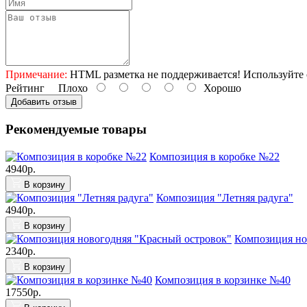
Примечание:
HTML разметка не поддерживается! Используйте 
Рейтинг
Плохо
Хорошо
Добавить отзыв
Рекомендуемые товары
Композиция в коробке №22
4940р.
В корзину
Композиция "Летняя радуга"
4940р.
В корзину
Композиция но
2340р.
В корзину
Композиция в корзинке №40
17550р.